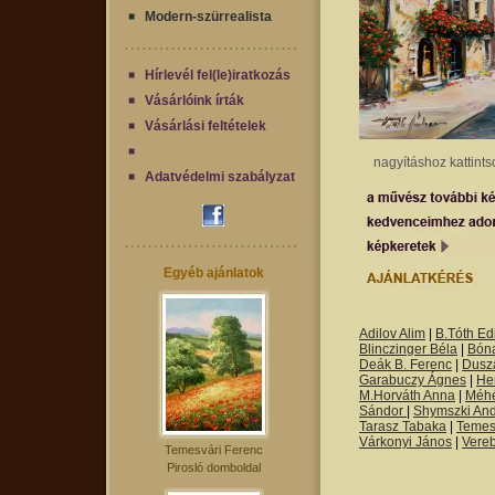
Modern-szürrealista
Hírlevél fel(le)iratkozás
Vásárlóink írták
Vásárlási feltételek
nagyításhoz kattints
Adatvédelmi szabályzat
Egyéb ajánlatok
Adilov Alim
|
B.Tóth Edi
Blinczinger Béla
|
Bón
Deák B. Ferenc
|
Dusza
Garabuczy Ágnes
|
He
M.Horváth Anna
|
Méh
Sándor
|
Shymszki An
Tarasz Tabaka
|
Temes
Várkonyi János
|
Vere
Temesvári Ferenc
Pirosló domboldal