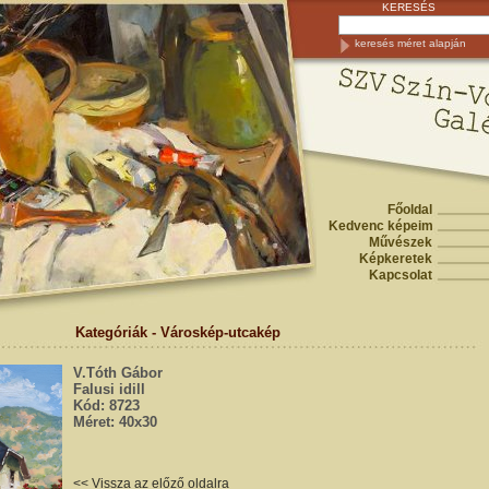
KERESÉS
keresés méret alapján
Főoldal
Kedvenc képeim
Művészek
Képkeretek
Kapcsolat
Kategóriák - Városkép-utcakép
V.Tóth Gábor
Falusi idill
Kód: 8723
Méret: 40x30
<< Vissza az előző oldalra