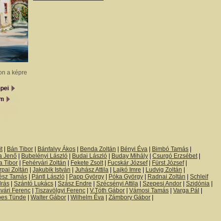
on a képre
t
|
Bán Tibor
|
Bánfalvy Ákos
|
Benda Zoltán
|
Bényi Éva
|
Bimbó Tamás
|
a Jenő
|
Bubelényi László
|
Budai László
|
Buday Mihály
|
Csurgó Erzsébet
|
 Tibor
|
Fehérvári Zoltán
|
Fekete Zsolt
|
Fucskár József
|
Fürst József
|
rpai Zoltán
|
Jakubik István
|
Juhász Attila
|
Lajkó Imre
|
Ludvig Zoltán
|
ész Tamás
|
Pántl László
|
Papp György
|
Póka György
|
Radnai Zoltán
|
Schleif
drás
|
Szántó Lukács
|
Szász Endre
|
Szécsényi Attila
|
Szepesi Andor
|
Szidónia
|
vári Ferenc
|
Tiszavölgyi Ferenc
|
V.Tóth Gábor
|
Vámosi Tamás
|
Varga Pál
|
bes Tünde
|
Walter Gábor
|
Wilhelm Éva
|
Zámbory Gábor
|