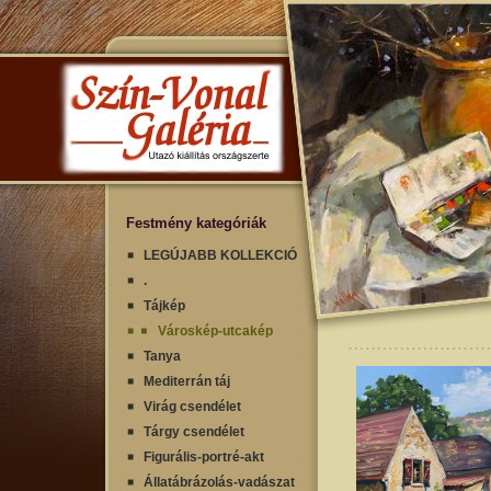
Festmény kategóriák
LEGÚJABB KOLLEKCIÓ
.
Tájkép
Városkép-utcakép
Tanya
Mediterrán táj
Virág csendélet
Tárgy csendélet
Figurális-portré-akt
Állatábrázolás-vadászat