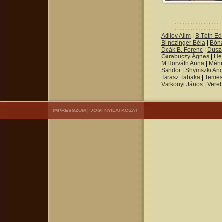
Adilov Alim
|
B.Tóth Edi
Blinczinger Béla
|
Bón
Deák B. Ferenc
|
Dusza
Garabuczy Ágnes
|
He
M.Horváth Anna
|
Méh
Sándor
|
Shymszki An
Tarasz Tabaka
|
Temes
Várkonyi János
|
Vere
IMPRESSZUM
|
JOGI NYILATKOZAT