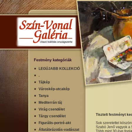
Festmény kategóriák
LEGÚJABB KOLLEKCIÓ
.
Tájkép
Városkép-utcakép
Tanya
Mediterrán táj
Virág csendélet
Tisztelt festményt ke
Tárgy csendélet
Figurális-portré-akt
Sok szeretettel köszön
Szabó Jenő vagyok a S
Állatábrázolás-vadászat
Több mint 30 éve fogla