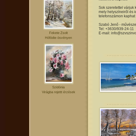
Sok szeretettel várjuk 
mely helyszíneiről és i
telefonszámon kaphat 
Szabó Jenő - művészet
Tel: +3630/939-24-11
Fekete Zsolt
E-mail: info@szvszinv
Hófödte ösvényen
Szidónia
Virágba rejettt érzések