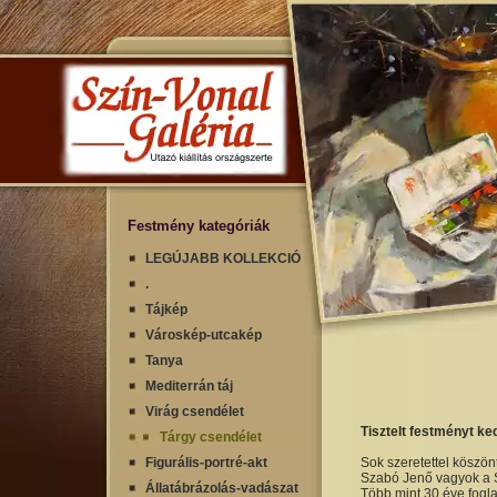
Festmény kategóriák
LEGÚJABB KOLLEKCIÓ
.
Tájkép
Városkép-utcakép
Tanya
Mediterrán táj
Virág csendélet
Tisztelt festményt ke
Tárgy csendélet
Figurális-portré-akt
Sok szeretettel köszön
Szabó Jenő vagyok a S
Állatábrázolás-vadászat
Több mint 30 éve fogla