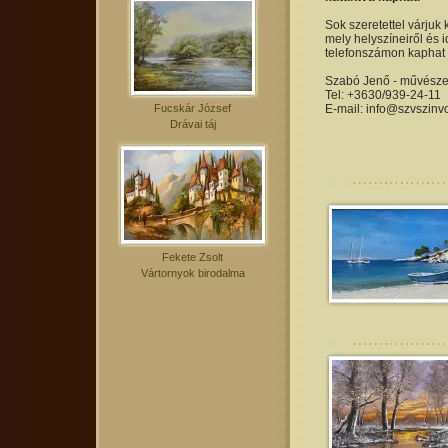
Sok szeretettel várjuk 
mely helyszíneiről és i
telefonszámon kaphat 
Szabó Jenő - művészet
Tel: +3630/939-24-11
Fucskár József
E-mail: info@szvszinv
Drávai táj
Fekete Zsolt
Vártornyok birodalma