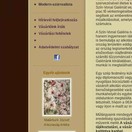
szervezésével illetve k
Modern-szürrealista
Szín-Vonal Galériát ve
piac fő vérkeringésébe
segítsek az emberekne
műalkotásokat, amelye
Hírlevél fel(le)iratkozás
számukra.
Vásárlóink írták
A Szín-Vonal Galéria 
Vásárlási feltételek
hanem ingyenesen láto
is bemutatja az alkotá
ország területén eddig 
Adatvédelmi szabályzat
az ország legismerteb
elsősorban olajfestmén
számító tűzzománcait 
Galériánk kínálatában,
munkái is megtalálhat
Egyéb ajánlatok
Egy szép festmény kül
egy diplomaosztó vagy 
nyugdíjas búcsúztató 
vásárolt alkotás viszon
bensőségesebbé varázs
munkahelyét és egyben
oldalunkon megtalálta 
tetszését, hívjon a 0
vagy írjon e-mailt az 
Műtárgyaink mindegyike
eredetiség igazolására
Malárburk József
műveink mellé.
A vásá
A tisztaság értéke
tájékoztatást, a vásá
kattintva kaphat.