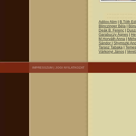
Adilov Alim
|
B.Tóth Edi
Blinczinger Béla
|
Bón
Deák B. Ferenc
|
Dusza
Garabuczy Ágnes
|
He
M.Horváth Anna
|
Méh
Sándor
|
Shymszki An
Tarasz Tabaka
|
Temes
Várkonyi János
|
Vere
IMPRESSZUM
|
JOGI NYILATKOZAT