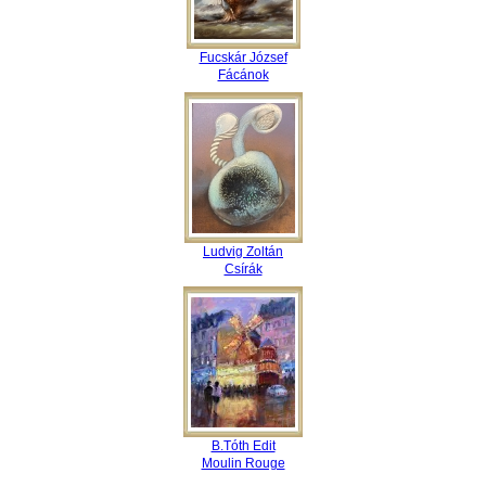
Fucskár József
Fácánok
Ludvig Zoltán
Csírák
B.Tóth Edit
Moulin Rouge