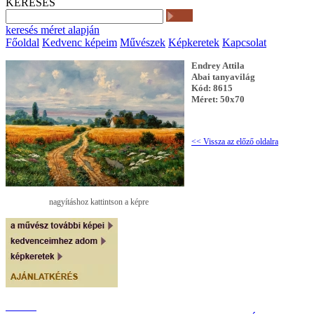
KERESÉS
keresés méret alapján
Főoldal
Kedvenc képeim
Művészek
Képkeretek
Kapcsolat
Endrey Attila
Abai tanyavilág
Kód: 8615
Méret: 50x70
<< Vissza az előző oldalra
nagyításhoz kattintson a képre