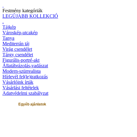
Festmény kategóriák
LEGÚJABB KOLLEKCIÓ
.
Tájkép
Városkép-utcakép
Tanya
Mediterrán táj
Virág csendélet
Tárgy csendélet
Figurális-portré-akt
Állatábrázolás-vadászat
Modern-szürrealista
Hírlevél fel(le)iratkozás
Vásárlóink írták
Vásárlási feltételek
Adatvédelmi szabályzat
Egyéb ajánlatok