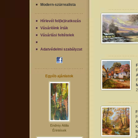
Modern-szürrealista
Hírlevél fel(le)iratkozás
Vásárlóink írták
Vásárlási feltételek
Adatvédelmi szabályzat
F
F
A
Egyéb ajánlatok
F
M
20
F
F
A
Endrey Attila
K
Érintések
M
20