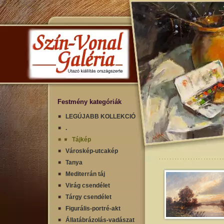
Festmény kategóriák
LEGÚJABB KOLLEKCIÓ
.
Tájkép
Városkép-utcakép
Tanya
Mediterrán táj
Virág csendélet
Tárgy csendélet
Figurális-portré-akt
Állatábrázolás-vadászat