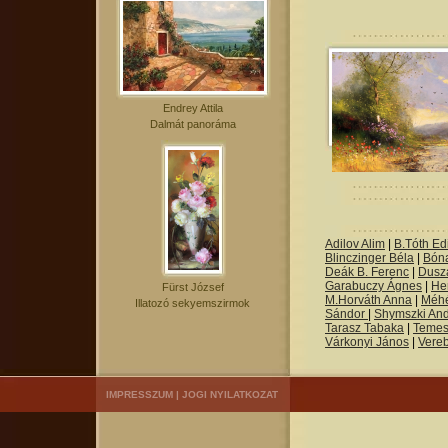
Endrey Attila
Dalmát panoráma
Adilov Alim
|
B.Tóth Edi
Blinczinger Béla
|
Bón
Deák B. Ferenc
|
Dusza
Garabuczy Ágnes
|
He
Fürst József
M.Horváth Anna
|
Méh
Illatozó sekyemszirmok
Sándor
|
Shymszki An
Tarasz Tabaka
|
Temes
Várkonyi János
|
Vere
IMPRESSZUM
|
JOGI NYILATKOZAT