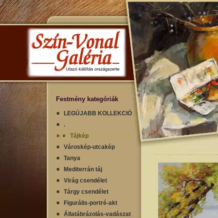
Festmény kategóriák
LEGÚJABB KOLLEKCIÓ
.
Tájkép
Városkép-utcakép
Tanya
Mediterrán táj
Virág csendélet
Tárgy csendélet
Figurális-portré-akt
Állatábrázolás-vadászat