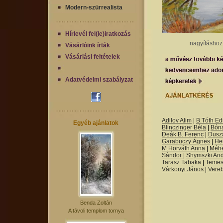
Modern-szürrealista
Hírlevél fel(le)iratkozás
nagyításhoz 
Vásárlóink írták
Vásárlási feltételek
Adatvédelmi szabályzat
Adilov Alim
|
B.Tóth Edi
Egyéb ajánlatok
Blinczinger Béla
|
Bón
Deák B. Ferenc
|
Dusza
Garabuczy Ágnes
|
He
M.Horváth Anna
|
Méh
Sándor
|
Shymszki An
Tarasz Tabaka
|
Temes
Várkonyi János
|
Vere
Benda Zoltán
A távoli templom tornya