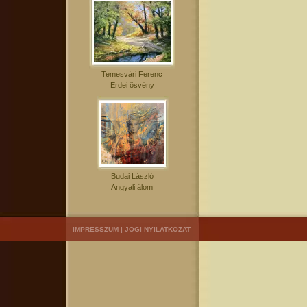
Temesvári Ferenc
Erdei ösvény
Budai László
Angyali álom
IMPRESSZUM
|
JOGI NYILATKOZAT