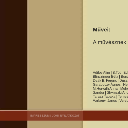
Művei:
A művésznek p
Adilov Alim
|
B.Tóth Edi
Blinczinger Béla
|
Bón
Deák B. Ferenc
|
Dusza
Garabuczy Ágnes
|
He
M.Horváth Anna
|
Méh
Sándor
|
Shymszki An
Tarasz Tabaka
|
Temes
Várkonyi János
|
Vere
IMPRESSZUM
|
JOGI NYILATKOZAT