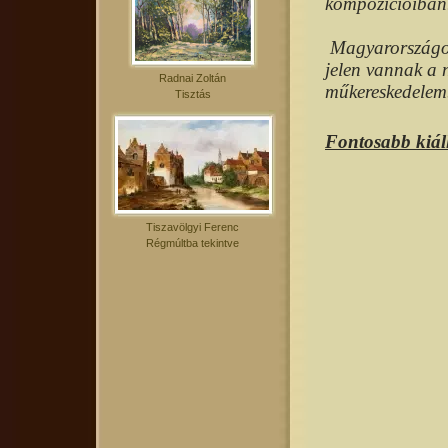
kompozícióiban
Magyarországon 
jelen vannak a n
Radnai Zoltán
műkereskedelem
Tisztás
Fontosabb kiáll
Tiszavölgyi Ferenc
Régmúltba tekintve