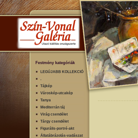
Festmény kategóriák
LEGÚJABB KOLLEKCIÓ
.
Tájkép
Városkép-utcakép
Tanya
Mediterrán táj
Virág csendélet
Tárgy csendélet
Figurális-portré-akt
Állatábrázolás-vadászat