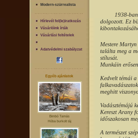
Modern-szürrealista
1938-ban 
dolgozott. Ez bi
Hírlevél fel(le)iratkozás
kibontakozásáh
Vásárlóink írták
Vásárlási feltételek
Mestere Martyn F
Adatvédelmi szabályzat
találta meg a m
stílusát.
Munkáin erősen
Egyéb ajánlatok
Kedvelt témái a 
falkavadászatok
meghitt viszonya
Vadásztémájú ké
Kereszt Arany f
Bimbó Tamás
időszakosan megj
Hóba burkolt táj
A természet szép