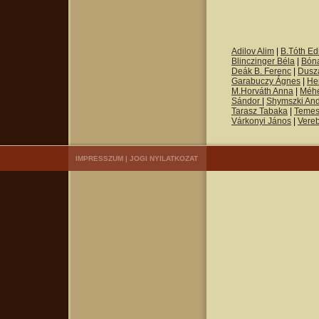
Adilov Alim
|
B.Tóth Edi
Blinczinger Béla
|
Bón
Deák B. Ferenc
|
Dusza
Garabuczy Ágnes
|
He
M.Horváth Anna
|
Méh
Sándor
|
Shymszki An
Tarasz Tabaka
|
Temes
Várkonyi János
|
Vere
IMPRESSZUM
|
JOGI NYILATKOZAT