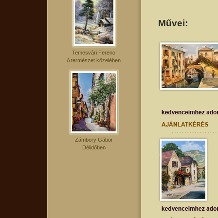
Művei:
Temesvári Ferenc
A természet közelében
Zámbory Gábor
Délidőben