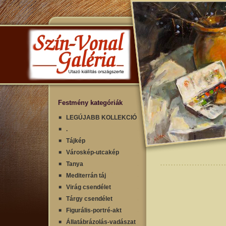
Festmény kategóriák
LEGÚJABB KOLLEKCIÓ
.
Tájkép
Városkép-utcakép
Tanya
Mediterrán táj
Virág csendélet
Tárgy csendélet
Figurális-portré-akt
Állatábrázolás-vadászat