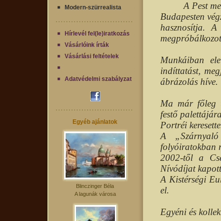
A Pest me
Modern-szürrealista
Budapesten végze
hasznosítja. A 
Hírlevél fel(le)iratkozás
megpróbálkozott 
Vásárlóink írták
Vásárlási feltételek
Munkáiban elei
indíttatást, me
Adatvédelmi szabályzat
ábrázolás híve.
Ma már főleg tá
festő palettájára
Egyéb ajánlatok
Portréi keresett
A „Szárnyaló
folyóiratokban 
2002-től a Cs
Nívódíjat kapott
A Kistérségi Eu
Blinczinger Béla
el.
A lagunák városa
Egyéni és kollekt