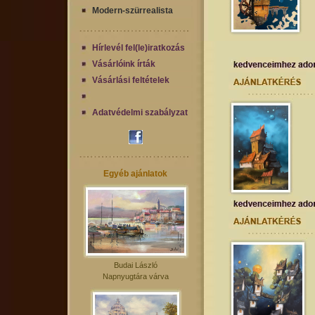
Modern-szürrealista
Hírlevél fel(le)iratkozás
Vásárlóink írták
Vásárlási feltételek
Adatvédelmi szabályzat
Egyéb ajánlatok
Budai László
Napnyugtára várva