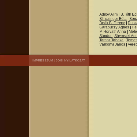
Adilov Alim
|
B.Tóth Edi
Blinczinger Béla
|
Bón
Deák B. Ferenc
|
Dusza
Garabuczy Ágnes
|
He
M.Horváth Anna
|
Méh
Sándor
|
Shymszki An
Tarasz Tabaka
|
Temes
Várkonyi János
|
Vere
IMPRESSZUM
|
JOGI NYILATKOZAT