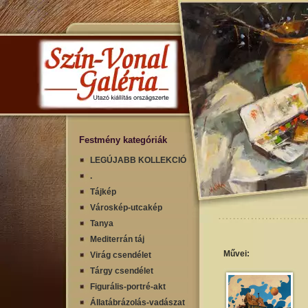
Festmény kategóriák
LEGÚJABB KOLLEKCIÓ
.
Tájkép
Városkép-utcakép
Tanya
Mediterrán táj
Művei:
Virág csendélet
Tárgy csendélet
Figurális-portré-akt
Állatábrázolás-vadászat