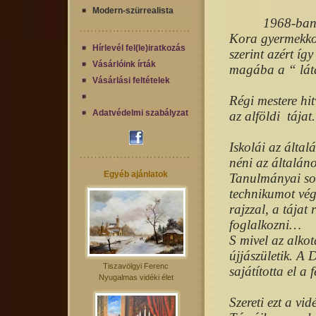
Modern-szürrealista
1968-ban 
Kora gyermekko
Hírlevél fel(le)iratkozás
szerint azért íg
Vásárlóink írták
magába a “ lát
Vásárlási feltételek
Régi mestere hit
Adatvédelmi szabályzat
az alföldi
tájat.
Iskolái az álta
néni az általáno
Egyéb ajánlatok
Tanulmányai sorá
technikumot vég
rajzzal, a tájat 
foglalkozni…
S mivel az alko
újjászületik. A 
Tiszavölgyi Ferenc
sajátította el a f
Nyugalmas vidéki élet
Szereti ezt a vid