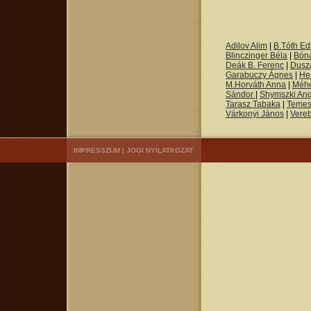
Adilov Alim
|
B.Tóth Edi
Blinczinger Béla
|
Bón
Deák B. Ferenc
|
Dusza
Garabuczy Ágnes
|
He
M.Horváth Anna
|
Méh
Sándor
|
Shymszki An
Tarasz Tabaka
|
Temes
Várkonyi János
|
Vere
IMPRESSZUM
|
JOGI NYILATKOZAT