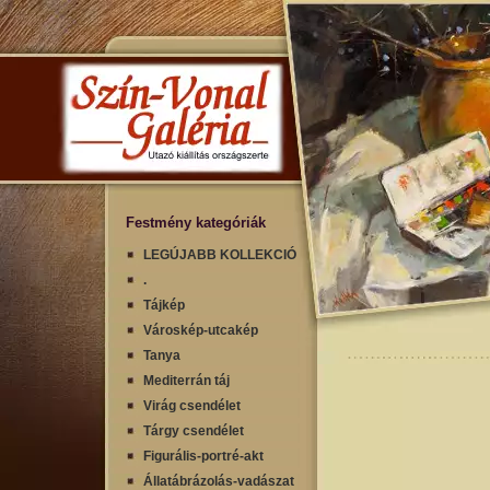
Festmény kategóriák
LEGÚJABB KOLLEKCIÓ
.
Tájkép
Városkép-utcakép
Tanya
Mediterrán táj
Virág csendélet
Tárgy csendélet
Figurális-portré-akt
Állatábrázolás-vadászat