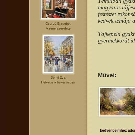
Témáiban gyakran
magyaros tájfest
festészet rokon
kedvelt témája a
Csurgó Erzsébet
A zene szeretete
Tájképein gyakr
gyermekkorát id
Művei:
Bényi Éva
Hétvége a belvárosban