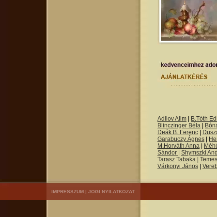
Adilov Alim
|
B.Tóth Edi
Blinczinger Béla
|
Bón
Deák B. Ferenc
|
Dusza
Garabuczy Ágnes
|
He
M.Horváth Anna
|
Méh
Sándor
|
Shymszki An
Tarasz Tabaka
|
Temes
Várkonyi János
|
Vere
IMPRESSZUM
|
JOGI NYILATKOZAT