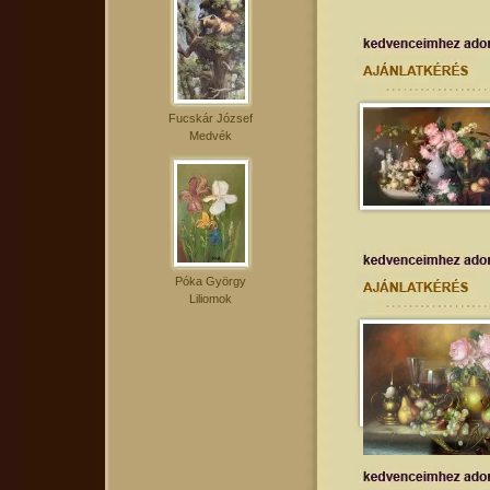
Fucskár József
Medvék
Póka György
Liliomok