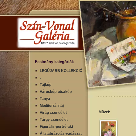
Festmény kategóriák
LEGÚJABB KOLLEKCIÓ
.
Tájkép
Városkép-utcakép
Tanya
Mediterrán táj
Művei:
Virág csendélet
Tárgy csendélet
Figurális-portré-akt
Állatábrázolás-vadászat