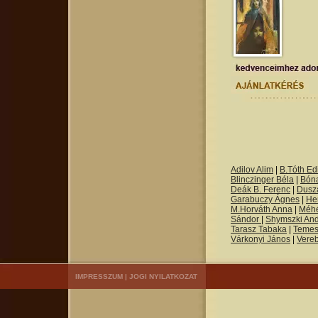
Adilov Alim
|
B.Tóth Edi
Blinczinger Béla
|
Bón
Deák B. Ferenc
|
Dusza
Garabuczy Ágnes
|
He
M.Horváth Anna
|
Méh
Sándor
|
Shymszki An
Tarasz Tabaka
|
Temes
Várkonyi János
|
Vere
IMPRESSZUM
|
JOGI NYILATKOZAT