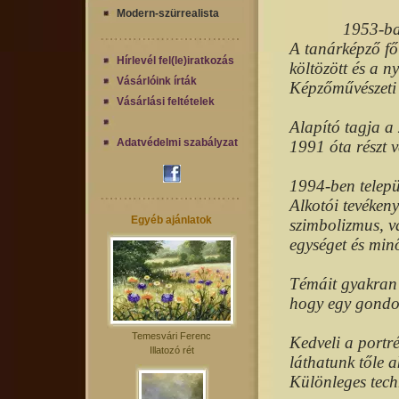
Modern-szürrealista
1953-ba
A tanárképző fő
Hírlevél fel(le)iratkozás
költözött és a n
Vásárlóink írták
Képzőművészeti
Vásárlási feltételek
Alapító tagja a
Adatvédelmi szabályzat
1991 óta részt 
1994-ben telepü
Alkotói tevéken
Egyéb ajánlatok
szimbolizmus, v
egységet és min
Témáit gyakran
hogy egy gondol
Temesvári Ferenc
Kedveli a portré
Illatozó rét
láthatunk tőle ak
Különleges techn