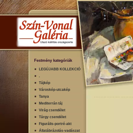
Festmény kategóriák
LEGÚJABB KOLLEKCIÓ
.
Tájkép
Városkép-utcakép
Tanya
Mediterrán táj
Virág csendélet
Tárgy csendélet
Figurális-portré-akt
Állatábrázolás-vadászat