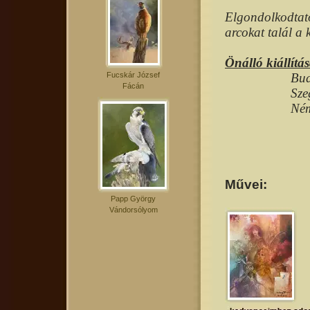
Elgondolkodtató,
arcokat talál a 
Önálló kiállítás
Fucskár József
Bud
Fácán
Sze
Ném
Művei:
Papp György
Vándorsólyom