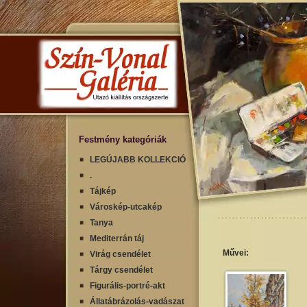
Festmény kategóriák
LEGÚJABB KOLLEKCIÓ
.
Tájkép
Városkép-utcakép
Tanya
Mediterrán táj
Művei:
Virág csendélet
Tárgy csendélet
Figurális-portré-akt
Állatábrázolás-vadászat