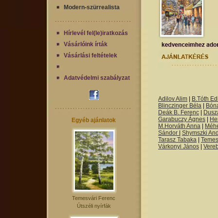
Modern-szürrealista
Hírlevél fel(le)iratkozás
Vásárlóink írták
Vásárlási feltételek
Adatvédelmi szabályzat
Adilov Alim
|
B.Tóth Edi
Blinczinger Béla
|
Bón
Deák B. Ferenc
|
Dusza
Garabuczy Ágnes
|
He
Egyéb ajánlatok
M.Horváth Anna
|
Méh
Sándor
|
Shymszki An
Tarasz Tabaka
|
Temes
Várkonyi János
|
Vere
Temesvári Ferenc
Útszéli nyírfák