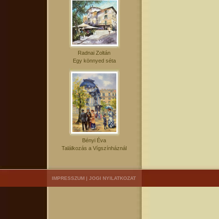
Radnai Zoltán
Egy könnyed séta
Bényi Éva
Találkozás a Vígszínháznál
IMPRESSZUM
|
JOGI NYILATKOZAT