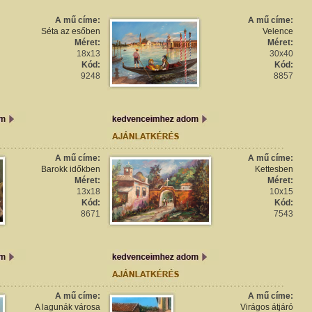
A mű címe:
A mű címe:
Séta az esőben
Velence
Méret:
Méret:
18x13
30x40
Kód:
Kód:
9248
8857
A mű címe:
A mű címe:
Barokk időkben
Kettesben
Méret:
Méret:
13x18
10x15
Kód:
Kód:
8671
7543
A mű címe:
A mű címe:
A lagunák városa
Virágos átjáró