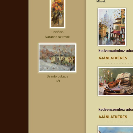
Művei:
Szidónia
Narancs szirmok
Szántó Lukács
Tél