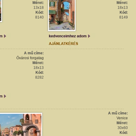
Méret:
Méret:
13x18
18x13
Kód:
Kód:
8140
8149
A mű címe:
Óvárosi forgatag
Méret:
18x13
Kód:
8282
A mű címe:
Venice
Méret:
30x60
Kód: