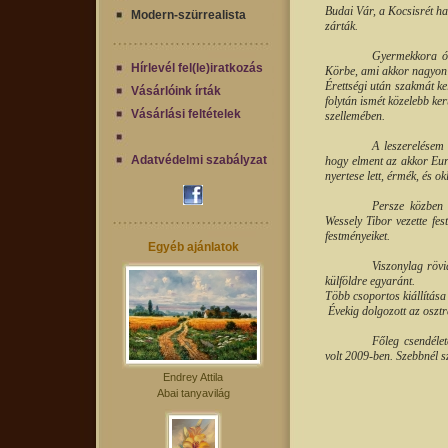
Budai Vár, a Kocsisrét h
Modern-szürrealista
zárták.
Gyermekkora ót
Hírlevél fel(le)iratkozás
Körbe, ami akkor nagyon h
Érettségi után szakmát kel
Vásárlóink írták
folytán ismét közelebb ker
Vásárlási feltételek
szellemében.
A leszerelésem 
Adatvédelmi szabályzat
hogy elment az akkor Eur
nyertese lett, érmék, és o
Persze közben 
Wessely Tibor vezette fes
festményeiket.
Egyéb ajánlatok
Viszonylag rövi
külföldre egyaránt.
Több csoportos kiállítás
Évekig dolgozott az oszt
Főleg csendélet
volt 2009-ben. Szebbnél s
Endrey Attila
Abai tanyavilág