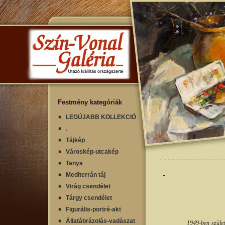
Festmény kategóriák
LEGÚJABB KOLLEKCIÓ
.
Tájkép
Városkép-utcakép
Tanya
Mediterrán táj
Virág csendélet
Tárgy csendélet
Figurális-portré-akt
Állatábrázolás-vadászat
1949-ben szület