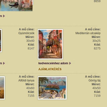
8659
A mű címe:
A mű címe:
Gyümölcsök
Mediterrán utcakép
Méret:
Méret:
30x40
30x25
Kód:
Kód:
8147
8275
A mű címe:
A mű címe:
Alföldi tanya
Görög táj
Méret:
Méret:
40x60
40x50
Kód:
Kód:
7155
7159