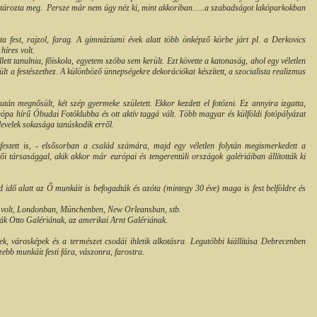
atározta meg.
Persze már nem úgy néz ki, mint akkoriban…..a szabadságot lakóparkokban
a fest, rajzol, farag. A gimnáziumi évek alatt több önképző körbe járt pl. a Derkovics
íres volt.
lett tanulnia, főiskola, egyetem szóba sem került. Ezt követte a katonaság, ahol egy véletlen
ült a festészethez. A különböző ünnepségekre dekorációkat készített, a szocialista realizmus
után megnősült, két szép gyermeke született. Ekkor kezdett el fotózni. Ez annyira izgatta,
ópa hírű Óbudai Fotóklubba és ott aktív taggá vált. Több magyar és külföldi fotópályázat
klevelek sokasága tanúskodik erről.
festett is, - elsősorban a család számára, majd egy véletlen folytán megismerkedett a
tői társasággal, akik akkor már európai és tengerentúli országok galériáiban állították ki
d idő alatt az Ő munkáit is befogadták és azóta (mintegy 30 éve) maga is fest belföldre és
a volt, Londonban, Münchenben, New Orleansban, stb.
rák Otto Galériának, az amerikai Arnt Galériának.
ek, városképek és a természet csodái ihletik alkotásra. Legutóbbi kiállítása Debrecenben
zebb munkáit festi fára, vászonra, farostra.