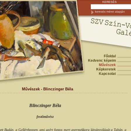
KERESÉS
keresés méret alapján
Főoldal
Kedvenc képeim
Művészek
Képkeretek
Kapcsolat
Művészek - Blinczinger Béla
Blinczinger Béla
festőművész
ett Budán, a Gellérthegyen, ami azért fontos mert gyermekkora látványvilágát a Tabán, a