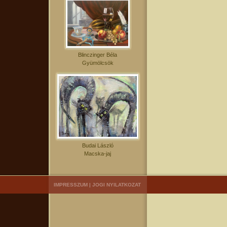
Blinczinger Béla
Gyümölcsök
Budai László
Macska-jaj
IMPRESSZUM
|
JOGI NYILATKOZAT