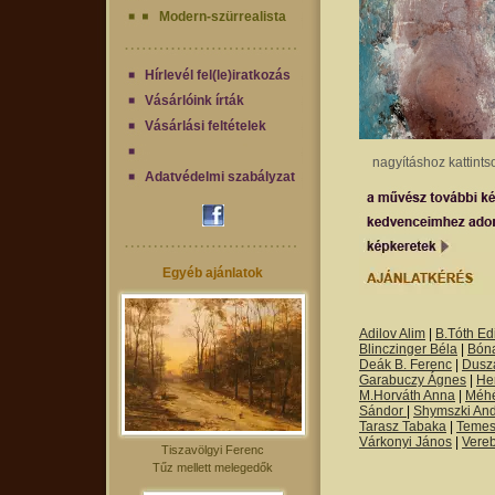
Modern-szürrealista
Hírlevél fel(le)iratkozás
Vásárlóink írták
Vásárlási feltételek
nagyításhoz kattints
Adatvédelmi szabályzat
Egyéb ajánlatok
Adilov Alim
|
B.Tóth Edi
Blinczinger Béla
|
Bón
Deák B. Ferenc
|
Dusza
Garabuczy Ágnes
|
He
M.Horváth Anna
|
Méh
Sándor
|
Shymszki An
Tarasz Tabaka
|
Temes
Várkonyi János
|
Vere
Tiszavölgyi Ferenc
Tűz mellett melegedők