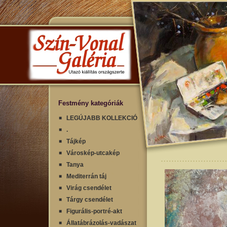
Festmény kategóriák
LEGÚJABB KOLLEKCIÓ
.
Tájkép
Városkép-utcakép
Tanya
Mediterrán táj
Virág csendélet
Tárgy csendélet
Figurális-portré-akt
Állatábrázolás-vadászat