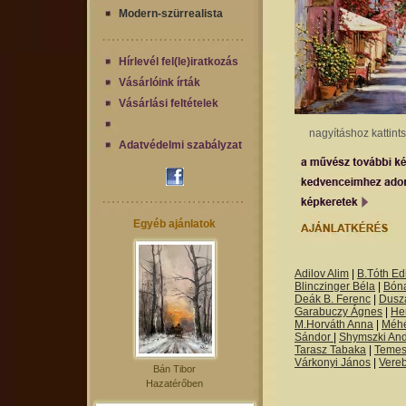
Modern-szürrealista
Hírlevél fel(le)iratkozás
Vásárlóink írták
Vásárlási feltételek
nagyításhoz kattint
Adatvédelmi szabályzat
Egyéb ajánlatok
Adilov Alim
|
B.Tóth Edi
Blinczinger Béla
|
Bón
Deák B. Ferenc
|
Dusza
Garabuczy Ágnes
|
He
M.Horváth Anna
|
Méh
Sándor
|
Shymszki An
Tarasz Tabaka
|
Temes
Várkonyi János
|
Vere
Bán Tibor
Hazatérőben