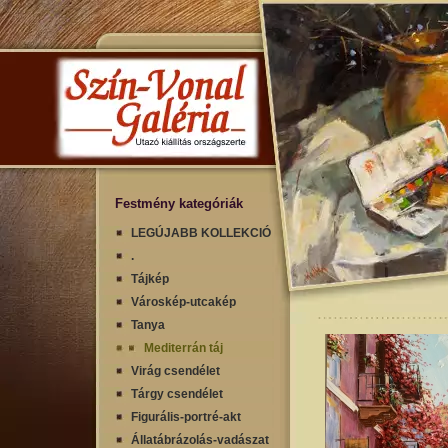
Festmény kategóriák
LEGÚJABB KOLLEKCIÓ
.
Tájkép
Városkép-utcakép
Tanya
Mediterrán táj
Virág csendélet
Tárgy csendélet
Figurális-portré-akt
Állatábrázolás-vadászat