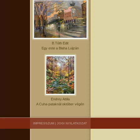
B.Tóth Edit
Egy este a Blaha Luijzán
Endrey Attila
A Cuha-pataknál október végén
IMPRESSZUM
|
JOGI NYILATKOZAT