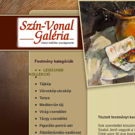
Festmény kategóriák
LEGÚJABB
KOLLEKCIÓ
.
Tájkép
Városkép-utcakép
Tanya
Mediterrán táj
Virág csendélet
Tisztelt festményt ke
Tárgy csendélet
Figurális-portré-akt
Sok szeretettel köszön
Szabó Jenő vagyok a S
Állatábrázolás-vadászat
Több mint 30 éve fogla