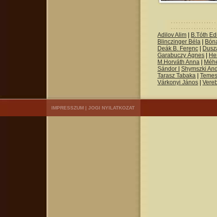
Adilov Alim
|
B.Tóth Edi
Blinczinger Béla
|
Bón
Deák B. Ferenc
|
Dusza
Garabuczy Ágnes
|
He
M.Horváth Anna
|
Méh
Sándor
|
Shymszki An
Tarasz Tabaka
|
Temes
Várkonyi János
|
Vere
IMPRESSZUM
|
JOGI NYILATKOZAT