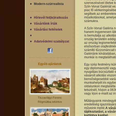
szervezésével illetve k
Modern-szürrealista
Szín-Vonal Galériát ve
piac fő vérkeringésébe
segítsek az emberekne
műalkotásokat, amelye
Hírlevél fel(le)iratkozás
számukra.
Vásárlóink írták
A Szín-Vonal Galéria 
Vásárlási feltételek
hanem ingyenesen láto
is bemutatja az alkotá
ország területén eddig 
Adatvédelmi szabályzat
az ország legismerteb
elsősorban olajfestmén
számító tűzzománcait 
Galériánk kínálatában,
munkái is megtalálhat
Egyéb ajánlatok
Egy szép festmény kül
egy diplomaosztó vagy 
nyugdíjas búcsúztató 
vásárolt alkotás viszon
bensőségesebbé varázs
munkahelyét és egyben
oldalunkon megtalálta 
tetszését, hívjon a 0
vagy írjon e-mailt az 
Tiszavölgyi Ferenc
Műtárgyaink mindegyike
Régmúltba tekintve
eredetiség igazolására
műveink mellé.
A vásá
tájékoztatást, a vásá
kattintva kaphat.