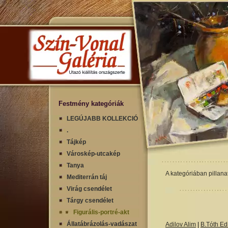
Festmény kategóriák
LEGÚJABB KOLLEKCIÓ
.
Tájkép
Városkép-utcakép
Tanya
A kategóriában pillana
Mediterrán táj
Virág csendélet
Tárgy csendélet
Figurális-portré-akt
Állatábrázolás-vadászat
Adilov Alim
|
B.Tóth Edi