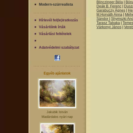
Blinczinger Béla
|
Bón
Modern-szürrealista
Deák B. Ferenc
|
Dusza
Garabuczy Ágnes
|
He
M.Horváth Anna
|
Méh
Sándor
|
Shymszki An
Hírlevél fel(le)iratkozás
Tarasz Tabaka
|
Temes
Vásárlóink írták
Várkonyi János
|
Vere
Vásárlási feltételek
Adatvédelmi szabályzat
Egyéb ajánlatok
Jakubik István
Madárdalos nyári nap