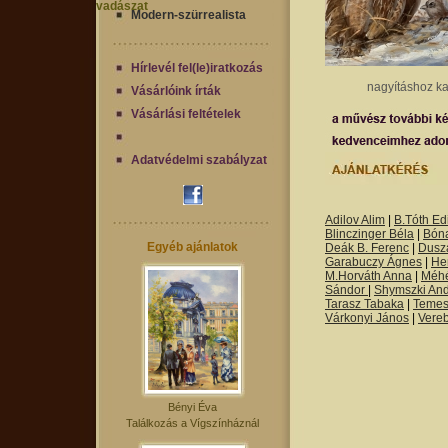
vadászat
Modern-szürrealista
Hírlevél fel(le)iratkozás
nagyításhoz ka
Vásárlóink írták
Vásárlási feltételek
Adatvédelmi szabályzat
Adilov Alim
|
B.Tóth Edi
Blinczinger Béla
|
Bón
Egyéb ajánlatok
Deák B. Ferenc
|
Dusza
Garabuczy Ágnes
|
He
M.Horváth Anna
|
Méh
Sándor
|
Shymszki An
Tarasz Tabaka
|
Temes
Várkonyi János
|
Vere
Bényi Éva
Találkozás a Vígszínháznál