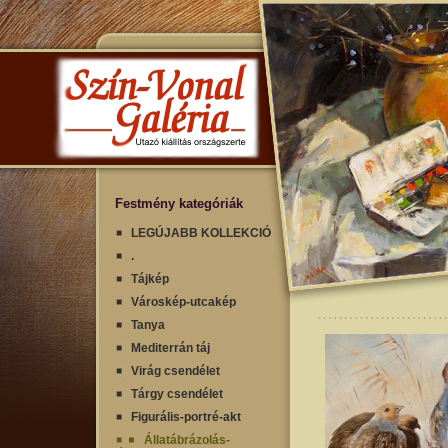
Festmény kategóriák
LEGÚJABB KOLLEKCIÓ
.
Tájkép
Városkép-utcakép
Tanya
Mediterrán táj
Virág csendélet
Tárgy csendélet
Figurális-portré-akt
Állatábrázolás-