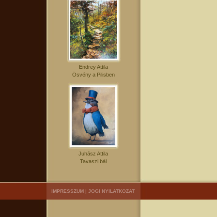
Endrey Attila
Ösvény a Pilisben
Juhász Attila
Tavaszi bál
IMPRESSZUM
|
JOGI NYILATKOZAT